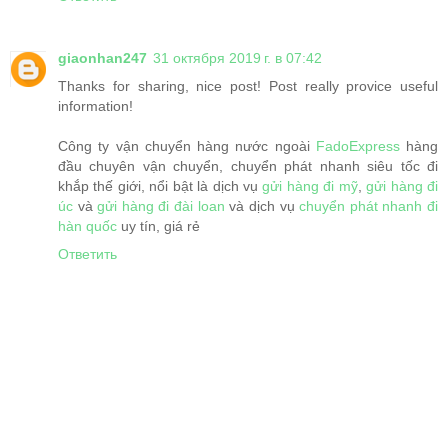
giaonhan247
31 октября 2019 г. в 07:42
Thanks for sharing, nice post! Post really provice useful
information!
Công ty vận chuyển hàng nước ngoài
FadoExpress
hàng
đầu chuyên vận chuyển, chuyển phát nhanh siêu tốc đi
khắp thế giới, nổi bật là dịch vụ
gửi hàng đi mỹ
,
gửi hàng đi
úc
và
gửi hàng đi đài loan
và dịch vụ
chuyển phát nhanh đi
hàn quốc
uy tín, giá rẻ
Ответить